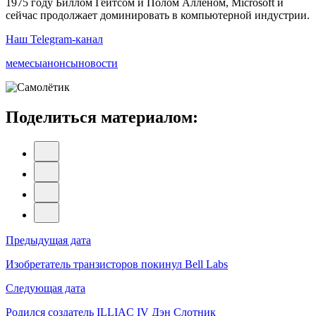
1975 году Биллом Гейтсом и Полом Алленом, Microsoft и
сейчас продолжает доминировать в компьютерной индустрии.
Наш Telegram-канал
мемесы
анонсы
новости
Поделиться материалом:
Навигация
Предыдущая дата
по
Изобретатель транзисторов покинул Bell Labs
записям
Следующая дата
Родился создатель ILLIAC IV Дэн Слотник