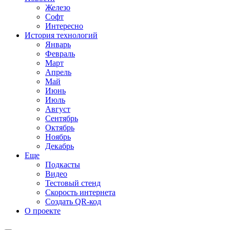
Железо
Софт
Интересно
История технологий
Январь
Февраль
Март
Апрель
Май
Июнь
Июль
Август
Сентябрь
Октябрь
Ноябрь
Декабрь
Еще
Подкасты
Видео
Тестовый стенд
Скорость интернета
Создать QR-код
О проекте