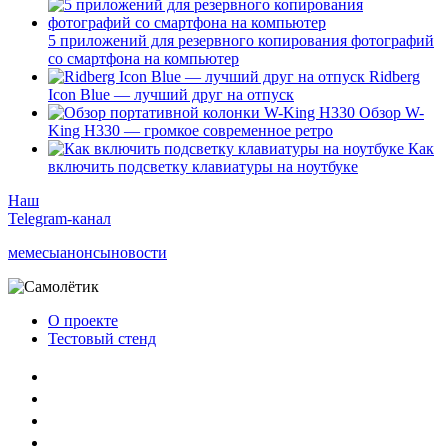
5 приложений для резервного копирования фотографий
со смартфона на компьютер
Ridberg
Icon Blue — лучший друг на отпуск
Обзор W-
King H330 — громкое современное ретро
Как
включить подсветку клавиатуры на ноутбуке
Наш
Telegram-канал
мемесы
анонсы
новости
О проекте
Тестовый стенд