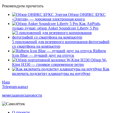
Рекомендуем прочитать
Обзор ОНИКС БУКС
«Элегия» — дорожная электронная книга
Как AirPods,
только лучше: обзор Anker Soundcore Liberty 5 Pro
5 приложений для резервного копирования фотографий
со смартфона на компьютер
Ridberg
Icon Blue — лучший друг на отпуск
Обзор W-
King H330 — громкое современное ретро
Как
включить подсветку клавиатуры на ноутбуке
Наш
Telegram-канал
мемесы
анонсы
новости
О проекте