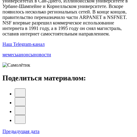
университетах в Сан-Диего, Иллинойсском университете в
Урбане-Шампейне и Корнелльском университете. Вскоре
появилось несколько региональных сетей. В конце концов,
правительство переназначило части ARPANET в NSFNET.
NSF впервые разрешил коммерческое использование
интернета в 1991 году, а в 1995 году он снял магистраль,
оставив интернет самостоятельным направлением.
Наш Telegram-канал
мемесы
анонсы
новости
Поделиться материалом:
Навигация
Предыдущая дата