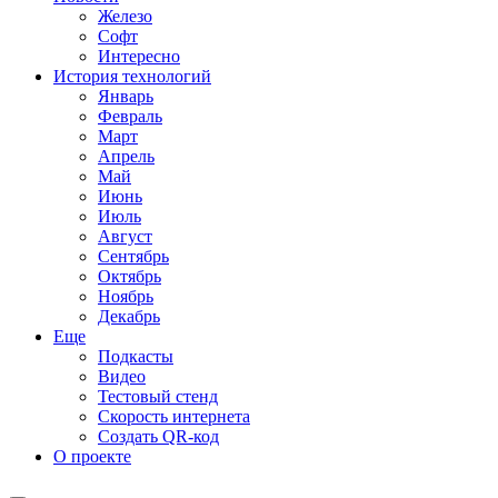
Железо
Софт
Интересно
История технологий
Январь
Февраль
Март
Апрель
Май
Июнь
Июль
Август
Сентябрь
Октябрь
Ноябрь
Декабрь
Еще
Подкасты
Видео
Тестовый стенд
Скорость интернета
Создать QR-код
О проекте