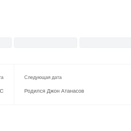
анонсы
новости
та
Следующая дата
AC
Родился Джон Атанасов