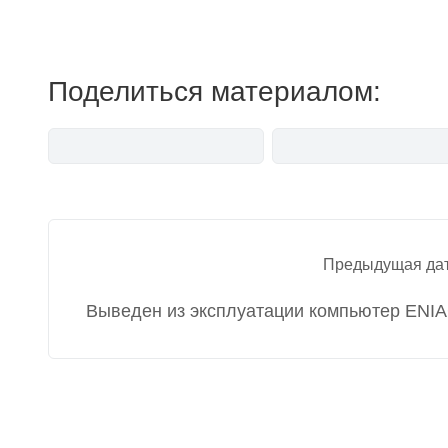
мемесы
Поделиться материалом:
Навигация
Предыдущая да
по
Выведен из эксплуатации компьютер ENI
записям