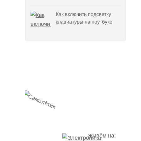
Как включить подсветку
клавиатуры на ноутбуке
Наш
Telegram-канал
мемесы
анонсы
новости
Живём на: