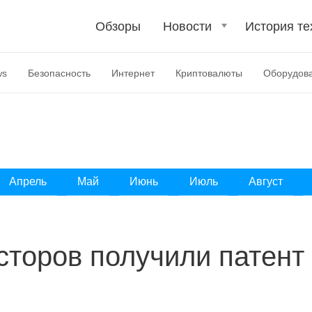
Обзоры
Новости
История те
ws
Безопасность
Интернет
Криптовалюты
Оборудов
Апрель
Май
Июнь
Июль
Август
сторов получили патент