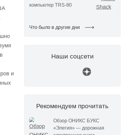
компьютер TRS-80
ША
,
Что было в другие дни
ешно
двумя
в
Наши соцсети
ров и
нных
Рекомендуем прочитать
Обзор ОНИКС БУКС
«Элегия» — дорожная