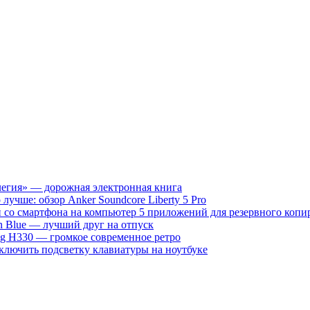
гия» — дорожная электронная книга
 лучше: обзор Anker Soundcore Liberty 5 Pro
5 приложений для резервного копи
on Blue — лучший друг на отпуск
g H330 — громкое современное ретро
ключить подсветку клавиатуры на ноутбуке