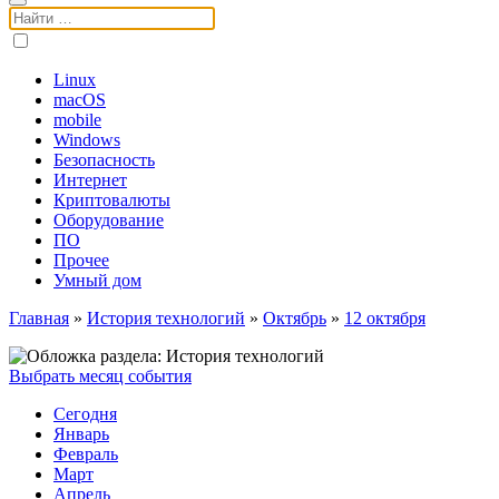
Поиск:
Linux
macOS
mobile
Windows
Безопасность
Интернет
Криптовалюты
Оборудование
ПО
Прочее
Умный дом
Главная
»
История технологий
»
Октябрь
»
12 октября
Выбрать месяц события
Сегодня
Январь
Февраль
Март
Апрель