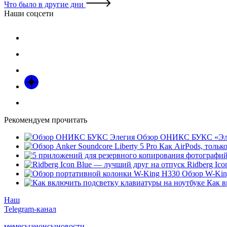
Что было в другие дни
Наши соцсети
Рекомендуем прочитать
Обзор ОНИКС БУКС «Эле
Как AirPods, только
Ridberg Ic
Обзор W-Kin
Как в
Наш
Telegram-канал
мемесы
анонсы
новости