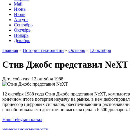
Май
Июнь
Июль
Август
Сентябрь
Октябрь
Ноябрь
Декабрь
Главная
»
История технологий
»
Октябрь
»
12 октября
Стив Джобс представил NeXT
Дата события: 12 октября 1988
12 октября 1988 года Стив Джобс представил NeXT, компьютер,
конечном итоге потерпел неудачу на рынке, в нем дебютирова
процессор цифровых сигналов, обеспечивающий распознавани
способствовала его достаточно высокая цена в 6 500 долларов. В
Наш Telegram-канал
мемесы
анонсы
новости