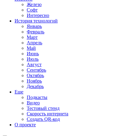
Железо
Софт
Интересно
История технологий
Январь
Февраль
Март
Апрель
Май
Июнь
Июль
Август
Сентябрь
Октябрь
Ноябрь
Декабрь
Еще
Подкасты
Видео
Тестовый стенд
Скорость интернета
Создать QR-код
О проекте