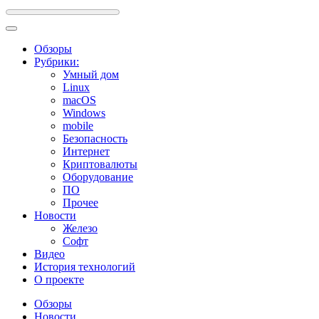
Обзоры
Рубрики:
Умный дом
Linux
macOS
Windows
mobile
Безопасность
Интернет
Криптовалюты
Оборудование
ПО
Прочее
Новости
Железо
Софт
Видео
История технологий
О проекте
Обзоры
Новости