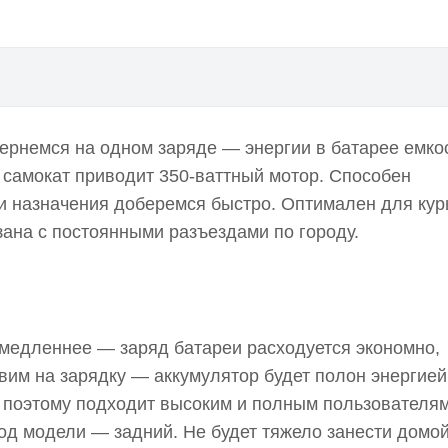
здки
вернемся на одном заряде — энергии в батарее емко
разъездов по городу
е самокат приводит 350-ваттный мотор. Способен
сть на высоте
чки назначения доберемся быстро. Оптимален для ку
зана с постоянными разъездами по городу.
изайн
орт подростка
медленнее — заряд батареи расходуется экономно,
вим на зарядку — аккумулятор будет полон энергией
г, поэтому подходит высоким и полным пользователям
д модели — задний. Не будет тяжело занести домой