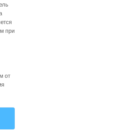
ель
а
яется
ем при
м от
мя