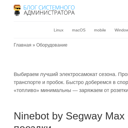
Оборудование
Прочее
6 лучших электро
Linux
macOS
mobile
Windo
12 апреля 2023
Главная
»
Оборудование
Выбираем лучший электросамокат сезона. Прок
транспорте и пробок. Быстро доберемся в спорт
«топливо» минимальны — заряжаем от розетки
Ninebot by Segway Max