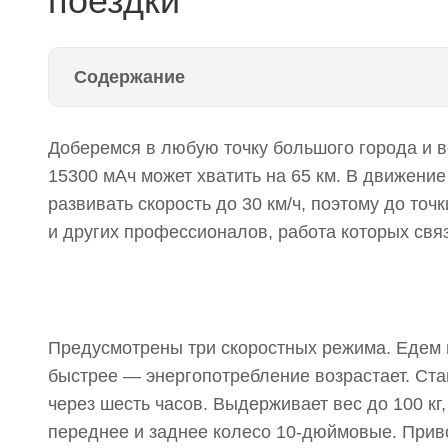
поездки
Содержание
Ninebot by Segway Max G30P для длительной пое
Доберемся в любую точку большого города и 
Xiaomi Mi Electric Scooter Pro 2 для ежедневных 
15300 мАч может хватить на 65 км. В движени
Hoverbot BS-02-PRO — грузоподъемность и скоро
развивать скорость до 30 км/ч, поэтому до то
и других профессионалов, работа которых свя
HIPER Volare V1 — умеренная цена и стильный д
Kugoo Kirin First — первый персональный трансп
DEXP Falcon — легкий тяжеловоз
Предусмотрены три скоростных режима. Едем 
быстрее — энергопотребление возрастает. Ста
через шесть часов. Выдерживает вес до 100 к
переднее и заднее колесо 10-дюймовые. Приво