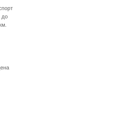
спорт
 до
км.
щена