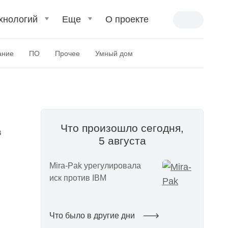
хнологий
Еще
О проекте
ание
ПО
Прочее
Умный дом
Что произошло сегодня,
в
5 августа
Mira-Pak урегулировала
иск против IBM
Что было в другие дни