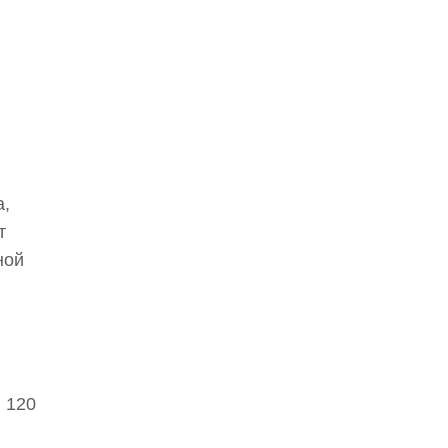
а,
т
ной
 120
R