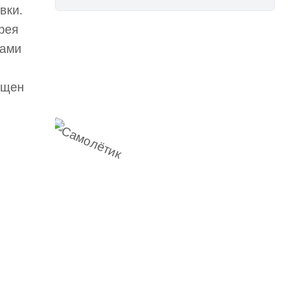
вки.
рея
нами
Наш
Telegram-канал
ащен
мемесы
анонсы
новости