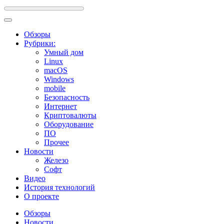
Обзоры
Рубрики:
Умный дом
Linux
macOS
Windows
mobile
Безопасность
Интернет
Криптовалюты
Оборудование
ПО
Прочее
Новости
Железо
Софт
Видео
История технологий
О проекте
Обзоры
Новости