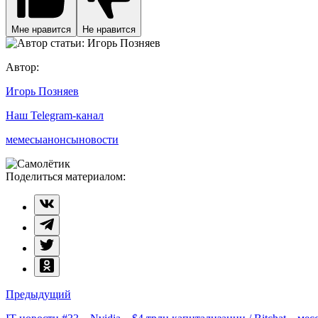
Мне нравится
Не нравится
Автор:
Игорь Позняев
Наш Telegram-канал
мемесы
анонсы
новости
Поделиться материалом:
Навигация
Предыдущий
по