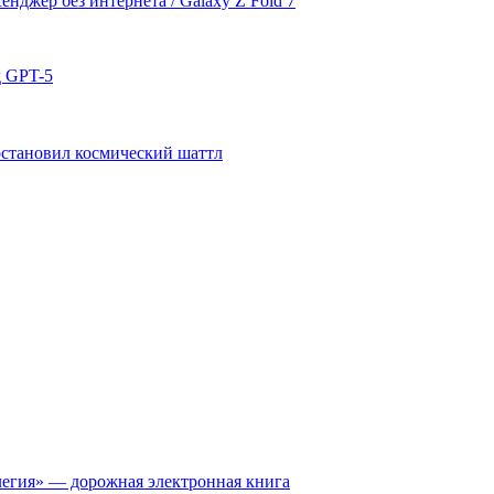
сенджер без интернета / Galaxy Z Fold 7
д GPT-5
становил космический шаттл
гия» — дорожная электронная книга