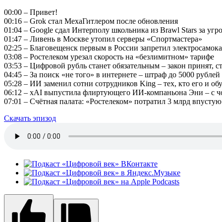
00:00 – Привет!
00:16 – Grok стал МехаГитлером после обновления
01:04 – Google сдал Интерполу школьника из Brawl Stars за угро
01:47 – Ливень в Москве утопил серверы «Спортмастера»
02:25 – Благовещенск первым в России запретил электросамок
03:08 – Ростелеком урезал скорость на «безлимитном» тарифе
03:53 – Цифровой рубль станет обязательным – закон принят, ст
04:45 – За поиск «не того» в интернете – штраф до 5000 рублей
05:28 – ИИ заменил сотни сотрудников King – тех, кто его и об
06:12 – xAI выпустила флиртующего ИИ-компаньона Эни – с
07:01 – Счётная палата: «Ростелеком» потратил 3 млрд впустую
Скачать эпизод