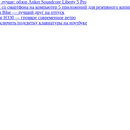
 лучше: обзор Anker Soundcore Liberty 5 Pro
5 приложений для резервного копи
on Blue — лучший друг на отпуск
g H330 — громкое современное ретро
ключить подсветку клавиатуры на ноутбуке