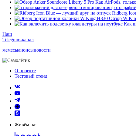
Как AirPods, только
Ridberg Ic
Обзор W-Kin
Как в
Наш
Telegram-канал
мемесы
анонсы
новости
О проекте
Тестовый стенд
Живём на: