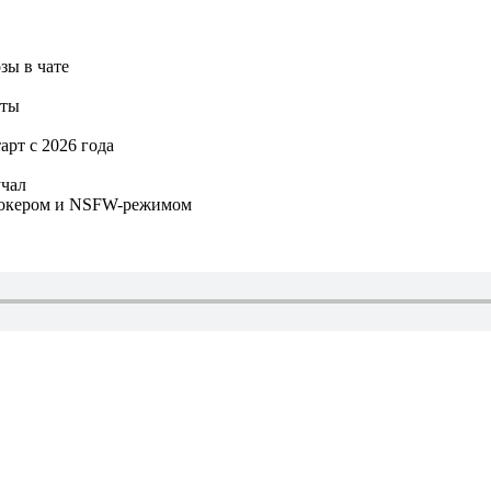
зы в чате
аты
арт с 2026 года
учал
 чокером и NSFW-режимом