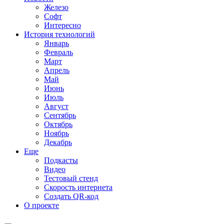
Железо
Софт
Интересно
История технологий
Январь
Февраль
Март
Апрель
Май
Июнь
Июль
Август
Сентябрь
Октябрь
Ноябрь
Декабрь
Еще
Подкасты
Видео
Тестовый стенд
Скорость интернета
Создать QR-код
О проекте