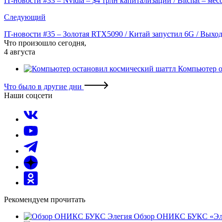
IT-новости #33 – Nvidia – $4 трлн капитализации / Bitchat – мес
записям
Следующий
IT-новости #35 – Золотая RTX5090 / Китай запустил 6G / Выхо
Что произошло сегодня,
4 августа
Компьютер о
Что было в другие дни
Наши соцсети
Рекомендуем прочитать
Обзор ОНИКС БУКС «Эле