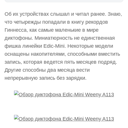
Информационные технологии космического
Об их устройствах слышал и читал ранее. Знаю,
уровня
что четырежды попадали в книгу рекордов
Перед началом тестирования
Гиннесса, как самые маленькие в мире
Очень информативное имя файла
диктофоны. Миниатюрность не единственная
фишка линейки Edic-Mini. Некоторые модели
Настройки через файл .ini
оснащены накопителями, способными вместить
Прорех в безопасности не создавали
запись, которая ведется пять месяцев подряд.
Другие способны два месяца вести
Циклическую запись используйте аккуратно,
непрерывную запись без зарядки.
чтобы не стереть материал
Как настроить таймер
Записывать только, когда есть звук
Запомните пароль, восстановить не удастся
Отредактировать файл в памяти диктофона