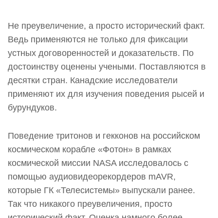
невозможно
Не преувеличение, а просто исторический факт.
Записываю — включить и отключить просто,
Ведь применяются не только для фиксации
слышно все
устных договоренностей и доказательств. По
Как посмотреть дополнительные сведения об
достоинству оценены учеными. Поставляются в
аудиофайле
десятки стран. Канадские исследователи
применяют их для изучения поведения рысей и
Удаление записей и возврат к исходным
бурундуков.
настройкам
Главные характеристики
Поведение тритонов и гекконов на российском
космическом корабле «Фотон» в рамках
космической миссии NASA исследовалось с
помощью аудиовидеорекордеров mAVR,
которые ГК «Телесистемы» выпускали ранее.
Так что никакого преувеличения, просто
исторический факт. Оценка намного более