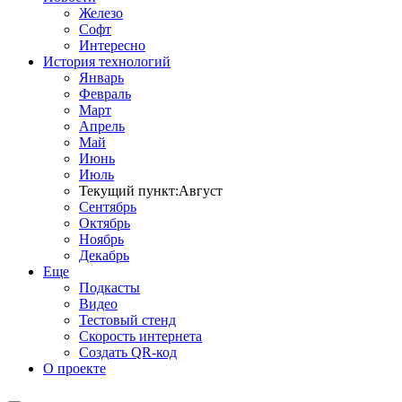
Железо
Софт
Интересно
История технологий
Январь
Февраль
Март
Апрель
Май
Июнь
Июль
Текущий пункт:
Август
Сентябрь
Октябрь
Ноябрь
Декабрь
Еще
Подкасты
Видео
Тестовый стенд
Скорость интернета
Создать QR-код
О проекте