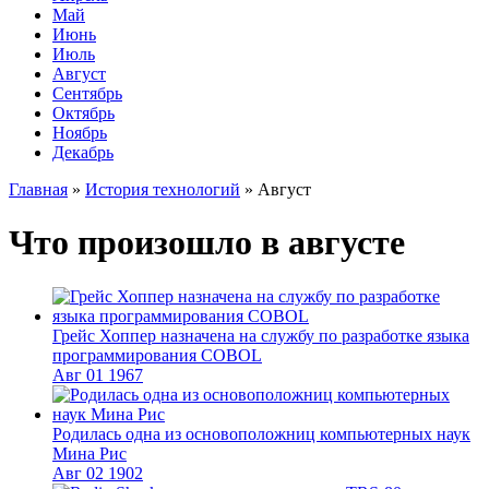
Май
Июнь
Июль
Август
Сентябрь
Октябрь
Ноябрь
Декабрь
Главная
»
История технологий
»
Август
Что произошло в августе
Грейс Хоппер назначена на службу по разработке языка
программирования COBOL
Авг
01
1967
Родилась одна из основоположниц компьютерных наук
Мина Рис
Авг
02
1902