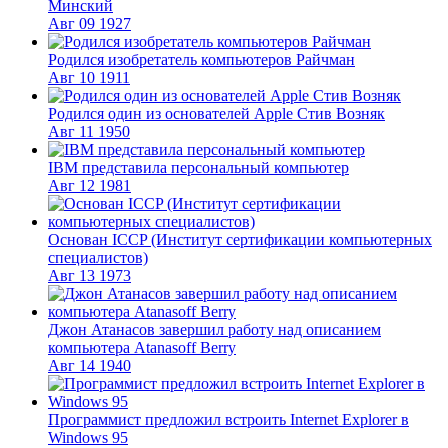
Минский
Авг
09
1927
Родился изобретатель компьютеров Райчман
Авг
10
1911
Родился один из основателей Apple Стив Возняк
Авг
11
1950
IBM представила персональный компьютер
Авг
12
1981
Основан ICCP (Институт сертификации компьютерных
специалистов)
Авг
13
1973
Джон Атанасов завершил работу над описанием
компьютера Atanasoff Berry
Авг
14
1940
Программист предложил встроить Internet Explorer в
Windows 95