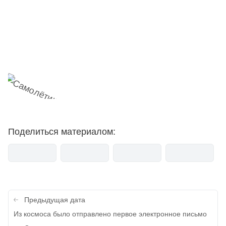
Наш Telegram-канал
мемесы
анонсы
новости
Поделиться материалом:
Навигация
Предыдущая дата
по
Из космоса было отправлено первое электронное письмо