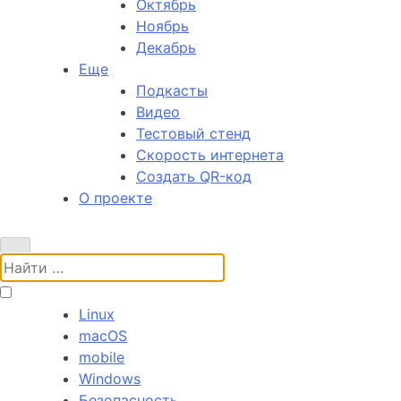
Октябрь
Ноябрь
Декабрь
Еще
Подкасты
Видео
Тестовый стенд
Скорость интернета
Создать QR-код
О проекте
Поиск:
Linux
macOS
mobile
Windows
Безопасность