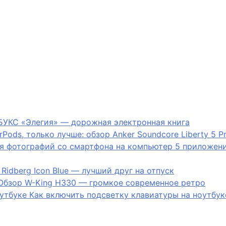
УКС «Элегия» — дорожная электронная книга
irPods, только лучше: обзор Anker Soundcore Liberty 5 P
5 приложени
Ridberg Icon Blue — лучший друг на отпуск
Обзор W-King H330 — громкое современное ретро
Как включить подсветку клавиатуры на ноутбук