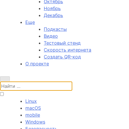
Октябрь
Ноябрь
Декабрь
Еще
Подкасты
Видео
Тестовый стенд
Скорость интернета
Создать QR-код
О проекте
Поиск:
Linux
macOS
mobile
Windows
Безопасность