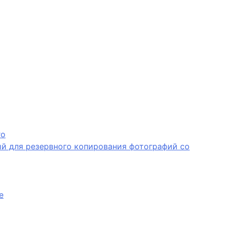
ro
й для резервного копирования фотографий со
е