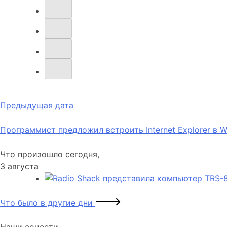
Навигация
Предыдущая дата
по
Программист предложил встроить Internet Explorer в 
записям
Что произошло сегодня,
3 августа
Что было в другие дни
Наши соцсети