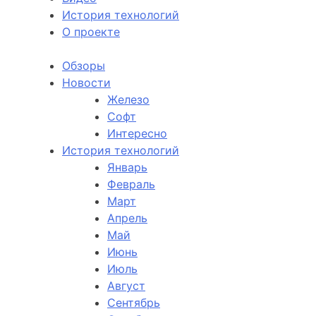
История технологий
О проекте
Обзоры
Новости
Железо
Софт
Интересно
История технологий
Январь
Февраль
Март
Апрель
Май
Июнь
Июль
Август
Сентябрь