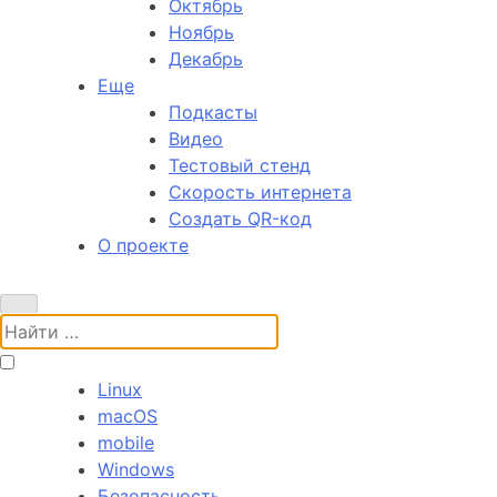
Октябрь
Ноябрь
Декабрь
Еще
Подкасты
Видео
Тестовый стенд
Скорость интернета
Создать QR-код
О проекте
Поиск:
Linux
macOS
mobile
Windows
Безопасность