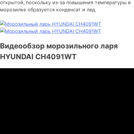
открытой, поскольку из-за повышения температуры в
морозилке образуется конденсат и лед.
Видеообзор морозильного ларя
HYUNDAI CH4091WT