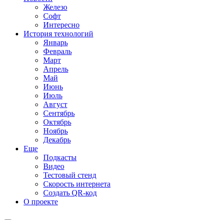
Железо
Софт
Интересно
История технологий
Январь
Февраль
Март
Апрель
Май
Июнь
Июль
Август
Сентябрь
Октябрь
Ноябрь
Декабрь
Еще
Подкасты
Видео
Тестовый стенд
Скорость интернета
Создать QR-код
О проекте