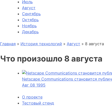
Июль
Август
Сентябрь
Октябрь
Ноябрь
Декабрь
Главная
»
История технологий
»
Август
»
8 августа
Что произошло 8 августа
Netscape Communications становится публи
Авг
08
1995
О проекте
Тестовый стенд