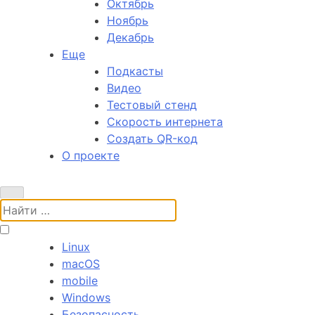
Октябрь
Ноябрь
Декабрь
Еще
Подкасты
Видео
Тестовый стенд
Скорость интернета
Создать QR-код
О проекте
Поиск:
Linux
macOS
mobile
Windows
Безопасность