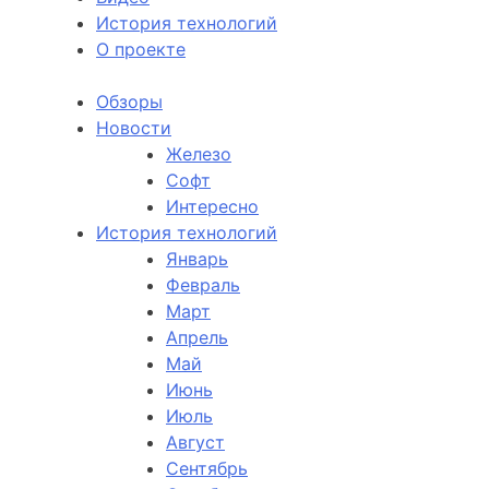
История технологий
О проекте
Обзоры
Новости
Железо
Софт
Интересно
История технологий
Январь
Февраль
Март
Апрель
Май
Июнь
Июль
Август
Сентябрь