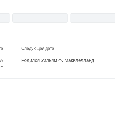
та
Следующая дата
ША
Родился Уильям Ф. МакКлелланд
ь»