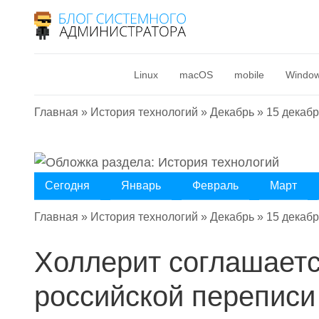
Linux
macOS
mobile
Windo
Главная
»
История технологий
»
Декабрь
»
15 декаб
Сегодня
Январь
Февраль
Март
Главная
»
История технологий
»
Декабрь
»
15 декаб
Холлерит соглашает
российской переписи