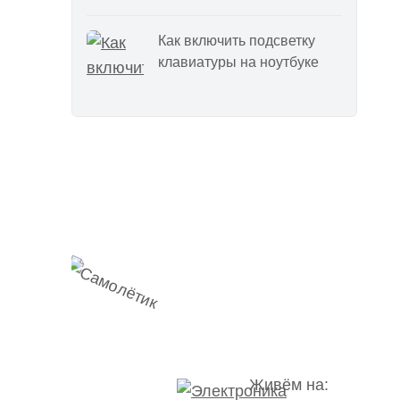
Как включить подсветку
клавиатуры на ноутбуке
Наш
Telegram-канал
мемесы
анонсы
новости
Живём на: