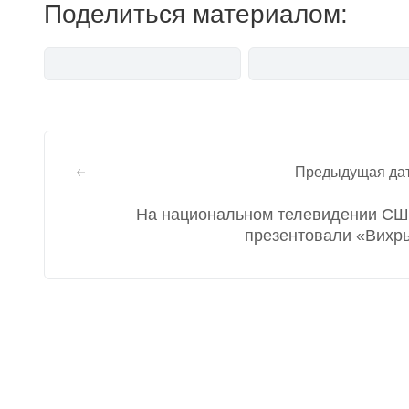
Поделиться материалом:
Навигация
Предыдущая да
по
На национальном телевидении С
записям
презентовали «Вихр