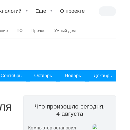
хнологий
Еще
О проекте
ание
ПО
Прочее
Умный дом
Сентябрь
Октябрь
Ноябрь
Декабрь
ля
Что произошло сегодня,
4 августа
Компьютер остановил