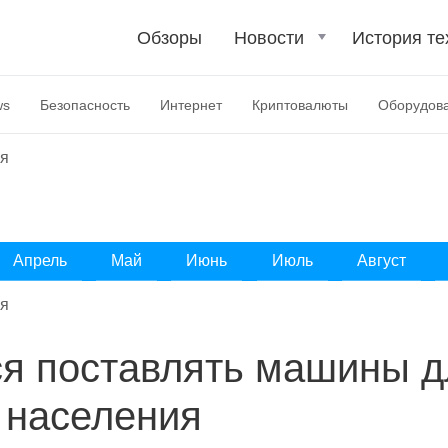
Обзоры
Новости
История те
ws
Безопасность
Интернет
Криптовалюты
Оборудов
ря
Апрель
Май
Июнь
Июль
Август
ря
ся поставлять машины д
 населения