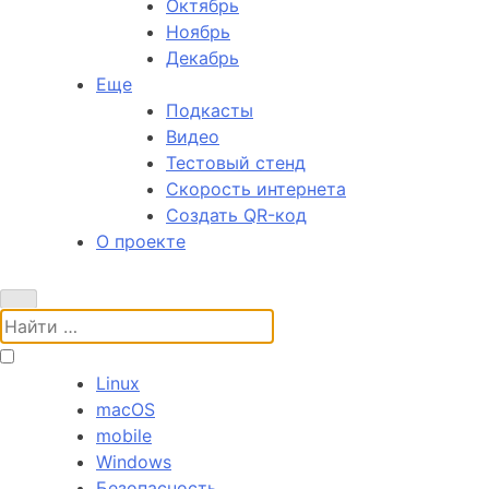
Октябрь
Ноябрь
Декабрь
Еще
Подкасты
Видео
Тестовый стенд
Скорость интернета
Создать QR-код
О проекте
Поиск:
Linux
macOS
mobile
Windows
Безопасность