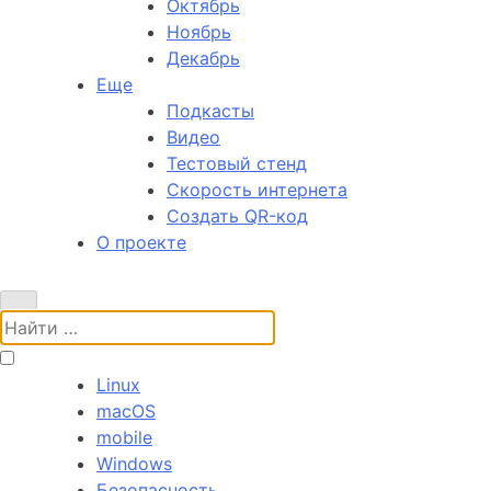
Октябрь
Ноябрь
Декабрь
Еще
Подкасты
Видео
Тестовый стенд
Скорость интернета
Создать QR-код
О проекте
Поиск:
Linux
macOS
mobile
Windows
Безопасность