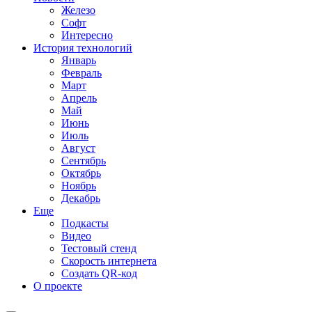
Железо
Софт
Интересно
История технологий
Январь
Февраль
Март
Апрель
Май
Июнь
Июль
Август
Сентябрь
Октябрь
Ноябрь
Декабрь
Еще
Подкасты
Видео
Тестовый стенд
Скорость интернета
Создать QR-код
О проекте