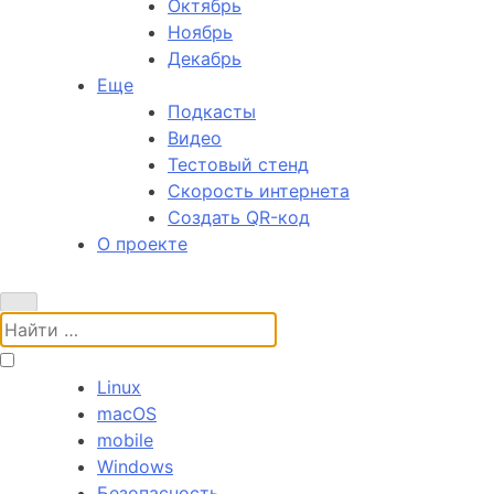
Октябрь
Ноябрь
Декабрь
Еще
Подкасты
Видео
Тестовый стенд
Скорость интернета
Создать QR-код
О проекте
Поиск:
Linux
macOS
mobile
Windows
Безопасность