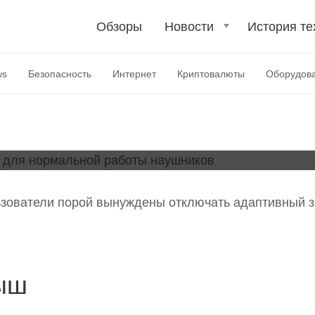
l Buds отключают
Обзоры
Новости
История те
альной работы
ws
Безопасность
Интернет
Криптовалюты
Оборудов
льзователи порой вынуждены отключать адаптивный з
ыш