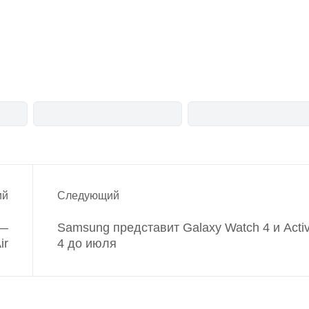
анонсы
новости
ий
Следующий
 —
Samsung представит Galaxy Watch 4 и Acti
ir
4 до июля