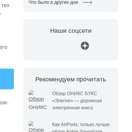
Что было в другие дни
 тех
о
Наши соцсети
его
Рекомендуем прочитать
Обзор ОНИКС БУКС
«Элегия» — дорожная
кое-
электронная книга
Как AirPods, только лучше:
обзор Anker Soundcore