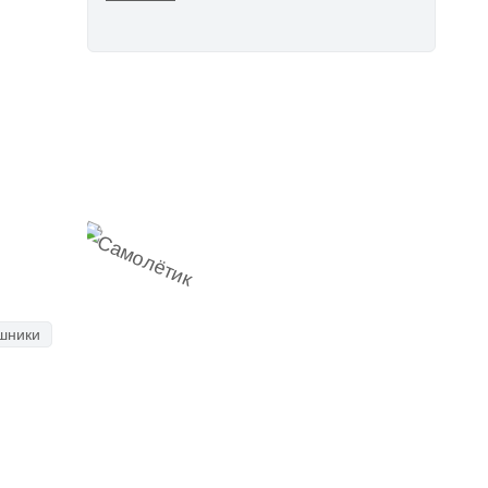
Наш
Telegram-канал
мемесы
анонсы
новости
шники