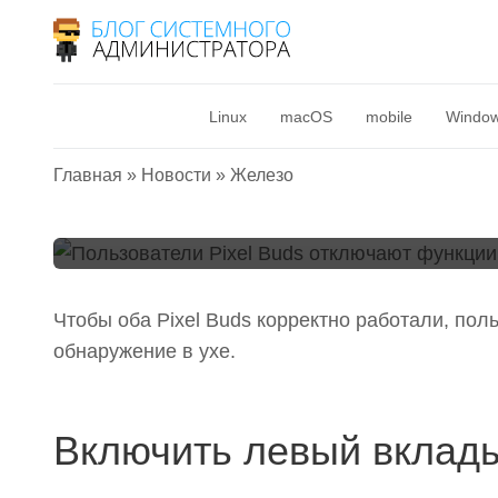
Пользователи Pixe
функции для норм
Linux
macOS
mobile
Windo
наушников
Главная
»
Новости
»
Железо
5 марта 2021
Чтобы оба Pixel Buds корректно работали, по
обнаружение в ухе.
Включить левый вклад