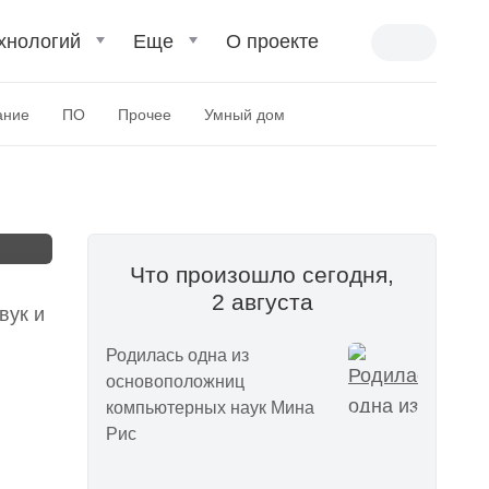
хнологий
Еще
О проекте
ание
ПО
Прочее
Умный дом
Что произошло сегодня,
2 августа
вук и
Родилась одна из
основоположниц
компьютерных наук Мина
Рис