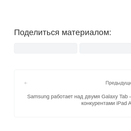
мемесы
Поделиться материалом:
Навигация
Предыдущ
по
Samsung работает над двумя Galaxy Tab
записям
конкурентами iPad A