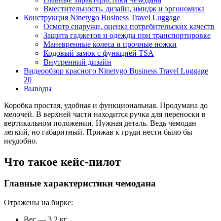
Вместительность, дизайн, имидж и эргономика
Конструкция Ninetygo Business Travel Luggage
Осмотр снаружи, оценка потребительских качеств
Защита гаджетов и одежды при транспортировке
Маневренные колеса и прочные ножки
Кодовый замок с функцией TSA
Внутренний дизайн
Видеообзор красного Ninetygo Business Travel Luggage
20
Выводы
Коробка простая, удобная и функциональная. Продумана до
мелочей. В верхней части находится ручка для переноски в
вертикальном положении. Нужная деталь. Ведь чемодан
легкий, но габаритный. Прижав к груди нести было бы
неудобно.
Что такое кейс-пилот
Главные характеристики чемодана
Отражены на бирке:
Вес — 3,2 кг.