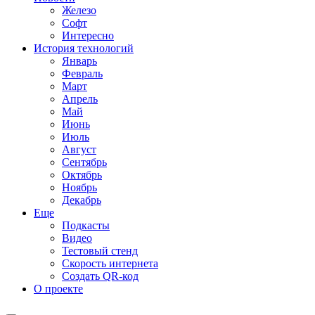
Железо
Софт
Интересно
История технологий
Январь
Февраль
Март
Апрель
Май
Июнь
Июль
Август
Сентябрь
Октябрь
Ноябрь
Декабрь
Еще
Подкасты
Видео
Тестовый стенд
Скорость интернета
Создать QR-код
О проекте