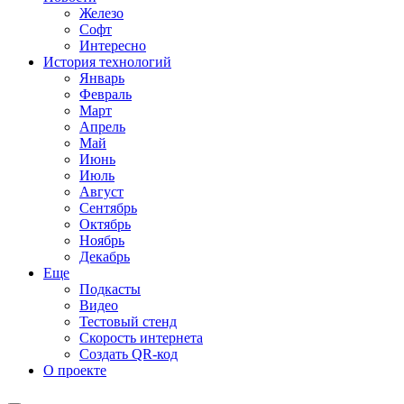
Железо
Софт
Интересно
История технологий
Январь
Февраль
Март
Апрель
Май
Июнь
Июль
Август
Сентябрь
Октябрь
Ноябрь
Декабрь
Еще
Подкасты
Видео
Тестовый стенд
Скорость интернета
Создать QR-код
О проекте