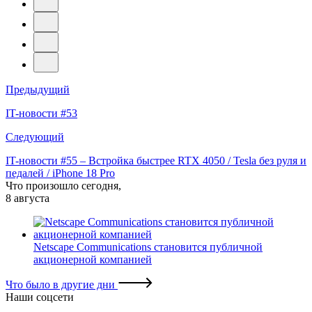
Навигация
Предыдущий
по
IT-новости #53
записям
Следующий
IT-новости #55 – Встройка быстрее RTX 4050 / Tesla без руля и
педалей / iPhone 18 Pro
Что произошло сегодня,
8 августа
Netscape Communications становится публичной
акционерной компанией
Что было в другие дни
Наши соцсети