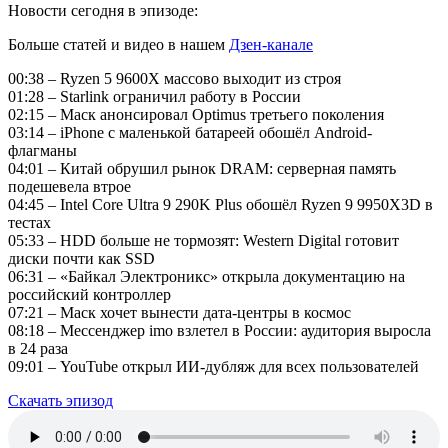
Новости сегодня в эпизоде:
Больше статей и видео в нашем
Дзен-канале
00:38 – Ryzen 5 9600X массово выходит из строя
01:28 – Starlink ограничил работу в России
02:15 – Маск анонсировал Optimus третьего поколения
03:14 – iPhone с маленькой батареей обошёл Android-
флагманы
04:01 – Китай обрушил рынок DRAM: серверная память
подешевела втрое
04:45 – Intel Core Ultra 9 290K Plus обошёл Ryzen 9 9950X3D в
тестах
05:33 – HDD больше не тормозят: Western Digital готовит
диски почти как SSD
06:31 – «Байкал Электроникс» открыла документацию на
российский контроллер
07:21 – Маск хочет вынести дата-центры в космос
08:18 – Мессенджер imo взлетел в России: аудитория выросла
в 24 раза
09:01 – YouTube открыл ИИ-дубляж для всех пользователей
Скачать эпизод