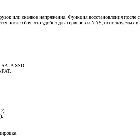
узок или скачков напряжения. Функция восстановления после с
ся после сбоя, что удобно для серверов и NAS, используемых в
″ SATA SSD.
xFAT.
D).
).
лировка.