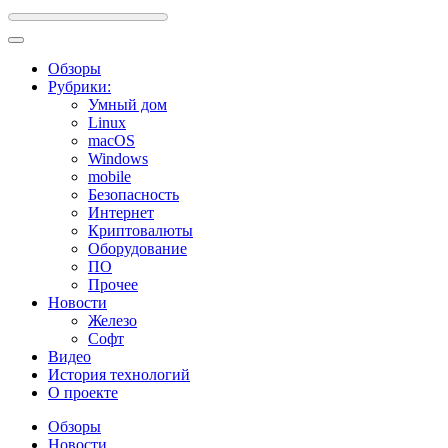
Обзоры
Рубрики:
Умный дом
Linux
macOS
Windows
mobile
Безопасность
Интернет
Криптовалюты
Оборудование
ПО
Прочее
Новости
Железо
Софт
Видео
История технологий
О проекте
Обзоры
Новости