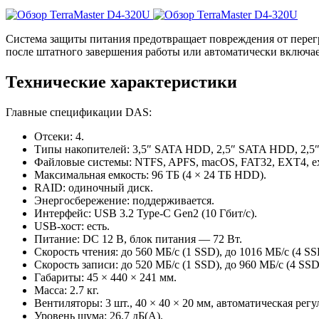
Система защиты питания предотвращает повреждения от перегр
после штатного завершения работы или автоматически включает
Технические характеристики
Главные спецификации DAS:
Отсеки: 4.
Типы накопителей: 3,5″ SATA HDD, 2,5″ SATA HDD, 2,5
Файловые системы: NTFS, APFS, macOS, FAT32, EXT4, e
Максимальная емкость: 96 ТБ (4 × 24 ТБ HDD).
RAID: одиночный диск.
Энергосбережение: поддерживается.
Интерфейс: USB 3.2 Type-C Gen2 (10 Гбит/с).
USB-хост: есть.
Питание: DC 12 В, блок питания — 72 Вт.
Скорость чтения: до 560 МБ/с (1 SSD), до 1016 МБ/с (4 SS
Скорость записи: до 520 МБ/с (1 SSD), до 960 МБ/с (4 SSD
Габариты: 45 × 440 × 241 мм.
Масса: 2.7 кг.
Вентиляторы: 3 шт., 40 × 40 × 20 мм, автоматическая регу
Уровень шума: 26.7 дБ(А).