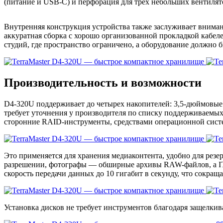
(питание и USB-C) и перфорация для трех небольших вентилят
Внутренняя конструкция устройства также заслуживает вниман
аккуратная сборка с хорошо организованной прокладкой кабел
студий, где пространство ограничено, а оборудование должно 
Производительность и возможности
D4-320U поддерживает до четырех накопителей: 3,5-дюймовы
требует уточнения у производителя по списку поддерживаемых 
сторонние RAID-инструменты, средствами операционной систем
Это применяется для хранения медиаконтента, удобно для рез
разрешении, фотографы — обширные архивы RAW-файлов, а IT
скорость передачи данных до 10 гигабит в секунду, что сокра
Установка дисков не требует инструментов благодаря защелки