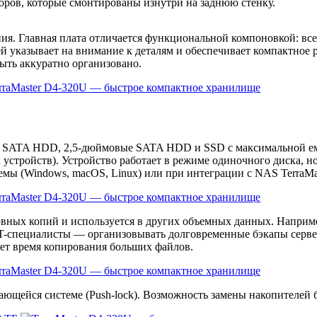
оров, которые смонтированы изнутри на заднюю стенку.
ия. Главная плата отличается функциональной компоновкой: вс
ей указывает на внимание к деталям и обеспечивает компактное
быть аккуратно организовано.
е SATA HDD, 2,5-дюймовые SATA HDD и SSD с максимальной емк
устройств). Устройство работает в режиме одиночного диска, н
ы (Windows, macOS, Linux) или при интеграции с NAS TerraMast
ервных копий и используется в других объемных данных. Наприм
-специалисты — организовывать долговременные бэкапы сервер
щает время копирования больших файлов.
вающейся системе (Push-lock). Возможность замены накопителей