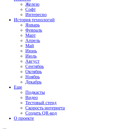
Железо
Софт
Интересно
История технологий
Январь
Февраль
Март
Апрель
Май
Июнь
Июль
Август
Сентябрь
Октябрь
Ноябрь
Декабрь
Еще
Подкасты
Видео
Тестовый стенд
Скорость интернета
Создать QR-код
О проекте