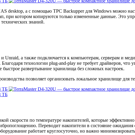
S desktop, а с помощью TPC Backupper для Windows можно наст
ап, при котором копируются только измененные данные. Это упр
 технических знаний.
 и Unraid, а также подключается к компьютерам, серверам и ме
лагодаря технологии plug-and-play не требует драйверов, что 
е быстрое развертывание хранилища без сложных настроек.
роизводства позволяет организовать локальное хранилище для т
вкой скорости по температуре накопителей, которые эффектив
ибропоглощению. Переводит накопители в состояние ожидания с
оборудование работает круглосуточно, но важно минимизировать