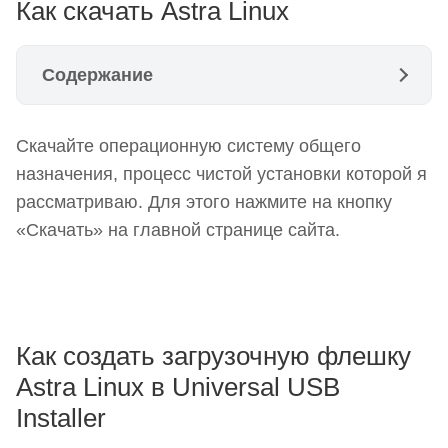
Как скачать Astra Linux
Содержание
Как скачать Astra Linux
Скачайте операционную систему общего
Как создать загрузочную флешку Astra Linux в
назначения, процесс чистой установки которой я
Universal USB Installer
рассматриваю. Для этого нажмите на кнопку
Создание загрузочного USB-накопителя Astra
«Скачать» на главной странице сайта.
Linux в balenaEtcher
Настройки BIOS
Установка системы
Как создать загрузочную флешку
Astra Linux в Universal USB
Installer