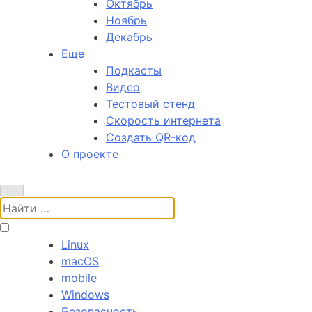
Октябрь
Ноябрь
Декабрь
Еще
Подкасты
Видео
Тестовый стенд
Скорость интернета
Создать QR-код
О проекте
Поиск:
Linux
macOS
mobile
Windows
Безопасность