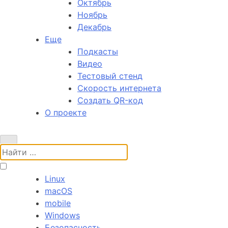
Октябрь
Ноябрь
Декабрь
Еще
Подкасты
Видео
Тестовый стенд
Скорость интернета
Создать QR-код
О проекте
Поиск:
Linux
macOS
mobile
Windows
Безопасность