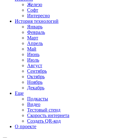
Железо
Софт
Интересно
История технологий
Январь
Февраль
Март
Апрель
Май
Июнь
Июль
Август
Сентябрь
Октябрь
Ноябрь
Декабрь
Еще
Подкасты
Видео
Тестовый стенд
Скорость интернета
Создать QR-код
О проекте