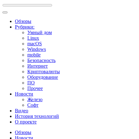
Обзоры
Рубрики:
Умный дом
Linux
macOS
Windows
mobile
Безопасность
Интернет
Криптовалюты
Оборудование
ПО
Прочее
Новости
Железо
Софт
Видео
История технологий
О проекте
Обзоры
Новости