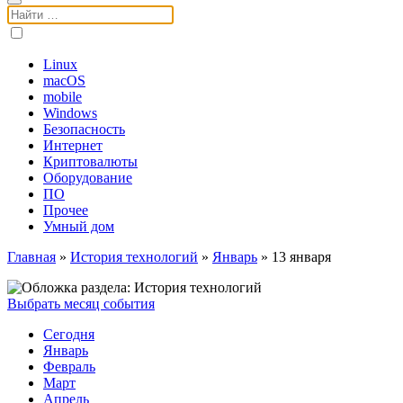
Поиск:
Linux
macOS
mobile
Windows
Безопасность
Интернет
Криптовалюты
Оборудование
ПО
Прочее
Умный дом
Главная
»
История технологий
»
Январь
»
13 января
Выбрать месяц события
Сегодня
Январь
Февраль
Март
Апрель