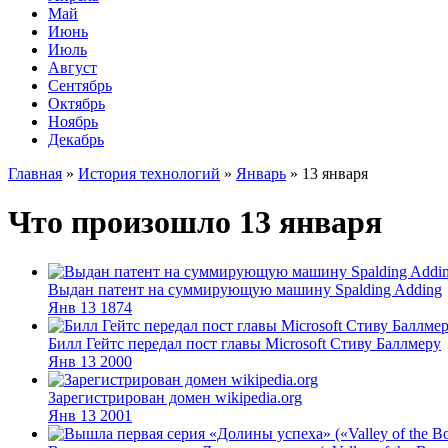
Май
Июнь
Июль
Август
Сентябрь
Октябрь
Ноябрь
Декабрь
Главная
»
История технологий
»
Январь
»
13 января
Что произошло 13 января
Выдан патент на суммирующую машину Spalding Adding
Янв
13
1874
Билл Гейтс передал пост главы Microsoft Стиву Баллмеру
Янв
13
2000
Зарегистрирован домен wikipedia.org
Янв
13
2001