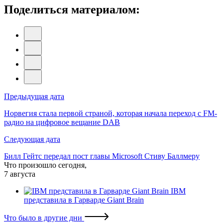
Поделиться материалом:
Навигация
Предыдущая дата
по
Норвегия стала первой страной, которая начала переход с FM-
радио на цифровое вещание DAB
записям
Следующая дата
Билл Гейтс передал пост главы Microsoft Стиву Баллмеру
Что произошло сегодня,
7 августа
IBM
представила в Гарварде Giant Brain
Что было в другие дни