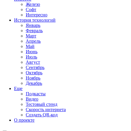
Железо
Софт
Интересно
История технологий
Январь
Февраль
Март
Апрель
Май
Июнь
Июль
Август
Сентябрь
Октябрь
Ноябрь
Декабрь
Еще
Подкасты
Видео
Тестовый стенд
Скорость интернета
Создать QR-код
О проекте