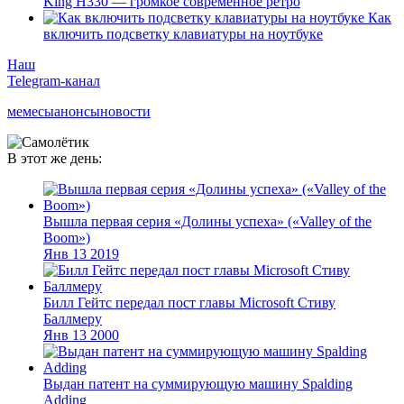
King H330 — громкое современное ретро
Как
включить подсветку клавиатуры на ноутбуке
Наш
Telegram-канал
мемесы
анонсы
новости
В этот же день:
Вышла первая серия «Долины успеха» («Valley of the
Boom»)
Янв
13
2019
Билл Гейтс передал пост главы Microsoft Стиву
Баллмеру
Янв
13
2000
Выдан патент на суммирующую машину Spalding
Adding