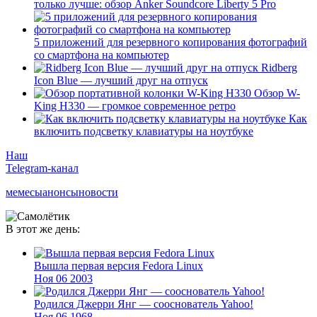
только лучше: обзор Anker Soundcore Liberty 5 Pro
5 приложений для резервного копирования фотографий
со смартфона на компьютер
Ridberg
Icon Blue — лучший друг на отпуск
Обзор W-
King H330 — громкое современное ретро
Как
включить подсветку клавиатуры на ноутбуке
Наш
Telegram-канал
мемесы
анонсы
новости
В этот же день:
Вышла первая версия Fedora Linux
Ноя
06
2003
Родился Джерри Янг — сооснователь Yahoo!
Ноя
06
1968