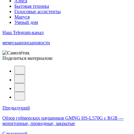
Алиса
Бытовая техника
Голосовые ассистенты
Маруся
Умный дом
Наш Telegram-канал
мемесы
анонсы
новости
Поделиться материалом:
Навигация
Предыдущий
по
Обзор геймерских наушников GMNG HS-L570G с RGB —
мониторные, проводные, закрытые
записям
Следующий