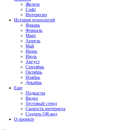
Железо
Софт
Интересно
История технологий
Январь
Февраль
Март
Апрель
Май
Июнь
Июль
Август
Сентябрь
Октябрь
Ноябрь
Декабрь
Еще
Подкасты
Видео
Тестовый стенд
Скорость интернета
Создать QR-код
О проекте