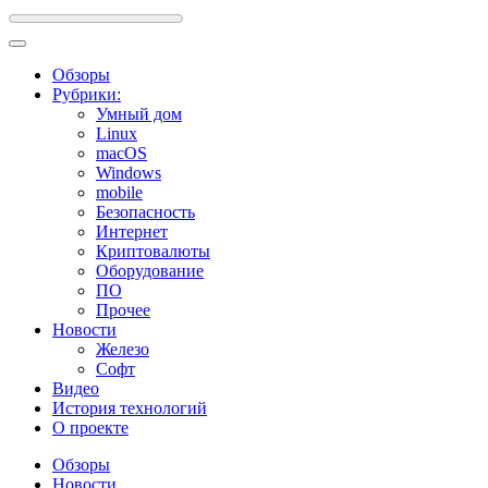
Обзоры
Рубрики:
Умный дом
Linux
macOS
Windows
mobile
Безопасность
Интернет
Криптовалюты
Оборудование
ПО
Прочее
Новости
Железо
Софт
Видео
История технологий
О проекте
Обзоры
Новости