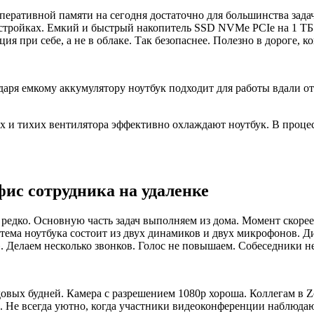
еративной памяти на сегодня достаточно для большинства задач.
настройках. Емкий и быстрый накопитель SSD NVMe PCIe на 1 Т
 при себе, а не в облаке. Так безопаснее. Полезно в дороге, ко
аря емкому аккумулятору ноутбук подходит для работы вдали от 
 и тихих вентилятора эффективно охлаждают ноутбук. В процесс
с сотрудника на удаленке
 редко. Основную часть задач выполняем из дома. Момент скор
ема ноутбука состоит из двух динамиков и двух микрофонов. Д
». Делаем несколько звонков. Голос не повышаем. Собеседники 
овых будней. Камера с разрешением 1080p хороша. Коллегам в
. Не всегда уютно, когда участники видеоконференции наблюда