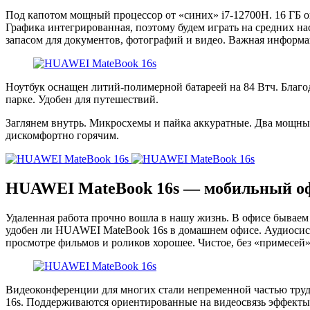
Под капотом мощный процессор от «синих» i7-12700H. 16 ГБ оп
Графика интегрированная, поэтому будем играть на средних 
запасом для документов, фотографий и видео. Важная информация
Ноутбук оснащен литий-полимерной батареей на 84 Втч. Благод
парке. Удобен для путешествий.
Заглянем внутрь. Микросхемы и пайка аккуратные. Два мощных
дискомфортно горячим.
HUAWEI MateBook 16s — мобильный офи
Удаленная работа прочно вошла в нашу жизнь. В офисе бываем
удобен ли HUAWEI MateBook 16s в домашнем офисе. Аудиосист
просмотре фильмов и роликов хорошее. Чистое, без «примесей
Видеоконференции для многих стали непременной частью труд
16s. Поддерживаются ориентированные на видеосвязь эффекты