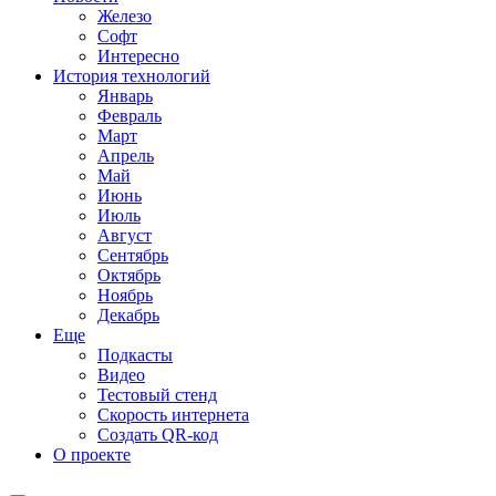
Железо
Софт
Интересно
История технологий
Январь
Февраль
Март
Апрель
Май
Июнь
Июль
Август
Сентябрь
Октябрь
Ноябрь
Декабрь
Еще
Подкасты
Видео
Тестовый стенд
Скорость интернета
Создать QR-код
О проекте