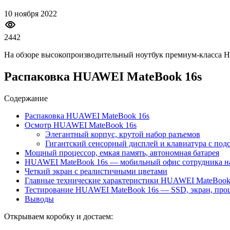
10 ноября 2022
2442
На обзоре высокопроизводительный ноутбук премиум-класса H
Распаковка HUAWEI MateBook 16s
Содержание
Распаковка HUAWEI MateBook 16s
Осмотр HUAWEI MateBook 16s
Элегантный корпус, крутой набор разъемов
Гигантский сенсорный дисплей и клавиатура с под
Мощный процессор, емкая память, автономная батарея
HUAWEI MateBook 16s — мобильный офис сотрудника на
Четкий экран с реалистичными цветами
Главные технические характеристики HUAWEI MateBook
Тестирование HUAWEI MateBook 16s — SSD, экран, про
Выводы
Открываем коробку и достаем: