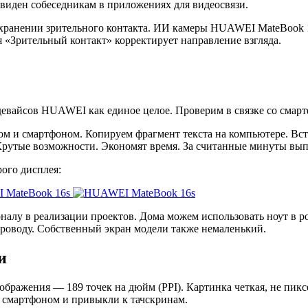
 виден собеседникам в приложениях для видеосвязи.
охранении зрительного контакта. ИИ камеры HUAWEI MateBook 16
я «Зрительный контакт» корректирует направление взгляда.
девайсов HUAWEI как единое целое. Проверим в связке со сма
м и смартфоном. Копируем фрагмент текста на компьютере. Вста
Крутые возможности. Экономят время. За считанные минуты вып
ого дисплея:
алу в реализации проектов. Дома можем использовать ноут в 
роводу. Собственный экран модели также немаленький.
и
ображения — 189 точек на дюйм (PPI). Картинка четкая, не пик
о смартфоном и привыкли к тачскринам.