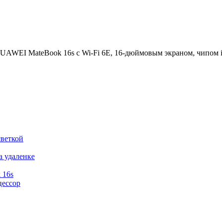
UAWEI MateBook 16s с Wi-Fi 6E, 16-дюймовым экраном, чипом i
светкой
 удаленке
 16s
цессор