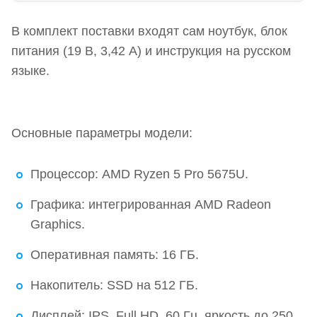
Технические характеристики и комплектация
В комплект поставки входят сам ноутбук, блок
Видеообзор ноутбука iRU Tactio 14RLH
питания (19 В, 3,42 А) и инструкция на русском
Корпус — дизайн, материалы, сборка и
языке.
эргономика
Клавиатура и тачпад
Основные параметры модели:
Разъемы и порты
Оценка аудиосистемы
Процессор: AMD Ryzen 5 Pro 5675U.
Камера и экран
Графика: интегрированная AMD Radeon
Graphics.
Аппаратное обеспечение, производительность и
автономность
Оперативная память: 16 ГБ.
Внутреннее устройство и возможности
Накопитель: SSD на 512 ГБ.
расширения
Дисплей: IPS, Full HD, 60 Гц, яркость до 250