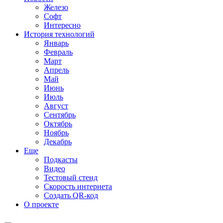
Железо
Софт
Интересно
История технологий
Январь
Февраль
Март
Апрель
Май
Июнь
Июль
Август
Сентябрь
Октябрь
Ноябрь
Декабрь
Еще
Подкасты
Видео
Тестовый стенд
Скорость интернета
Создать QR-код
О проекте