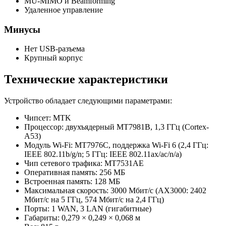
MU-MIMO и Beamforming
Удаленное управление
Минусы
Нет USB-разъема
Крупный корпус
Технические характеристики
Устройство обладает следующими параметрами:
Чипсет: MTK
Процессор: двухъядерный MT7981B, 1,3 ГГц (Cortex-
A53)
Модуль Wi-Fi: MT7976C, поддержка Wi-Fi 6 (2,4 ГГц:
IEEE 802.11b/g/n; 5 ГГц: IEEE 802.11ax/ac/n/a)
Чип сетевого трафика: MT7531AE
Оперативная память: 256 МБ
Встроенная память: 128 МБ
Максимальная скорость: 3000 Мбит/с (AX3000: 2402
Мбит/с на 5 ГГц, 574 Мбит/с на 2,4 ГГц)
Порты: 1 WAN, 3 LAN (гигабитные)
Габариты: 0,279 × 0,249 × 0,068 м