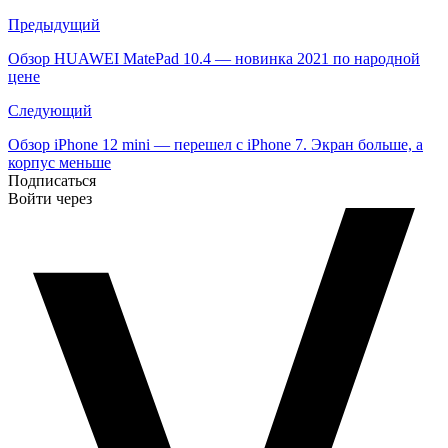
Навигация
Предыдущий
по
Обзор HUAWEI MatePad 10.4 — новинка 2021 по народной
цене
записям
Следующий
Обзор iPhone 12 mini — перешел с iPhone 7. Экран больше, а
корпус меньше
Подписаться
Войти через