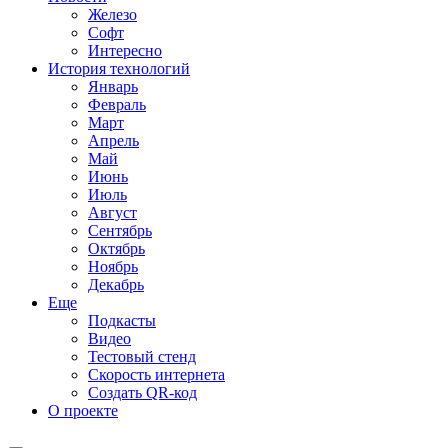
Железо
Софт
Интересно
История технологий
Январь
Февраль
Март
Апрель
Май
Июнь
Июль
Август
Сентябрь
Октябрь
Ноябрь
Декабрь
Еще
Подкасты
Видео
Тестовый стенд
Скорость интернета
Создать QR-код
О проекте