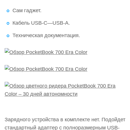
Кнопки перелистывания под правую или левую
Сам гаджет.
руку
Кабель USB-C—USB-A.
Цветной дисплей E Ink Kaleido 3
Техническая документация.
Аудиокниги в наушниках или через встроенный
динамик
Быстрый отзывчивый интерфейс и широкий
набор функций
Плюсы и минусы
Главные характеристики PocketBook 700 Era
Color
Выводы
Зарядного устройства в комплекте нет. Подойдет
стандартный адаптер с полноразмерным USB-