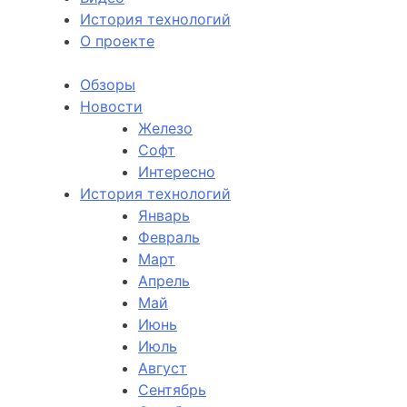
История технологий
О проекте
Обзоры
Новости
Железо
Софт
Интересно
История технологий
Январь
Февраль
Март
Апрель
Май
Июнь
Июль
Август
Сентябрь