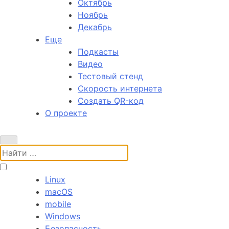
Октябрь
Ноябрь
Декабрь
Еще
Подкасты
Видео
Тестовый стенд
Скорость интернета
Создать QR-код
О проекте
Поиск:
Linux
macOS
mobile
Windows
Безопасность