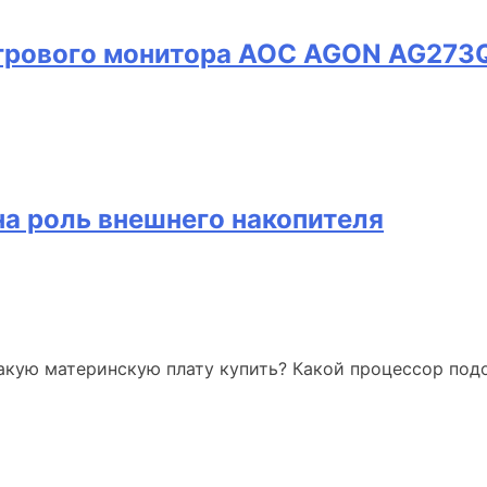
грового монитора AOC AGON AG273Q
на роль внешнего накопителя
акую материнскую плату купить? Какой процессор под