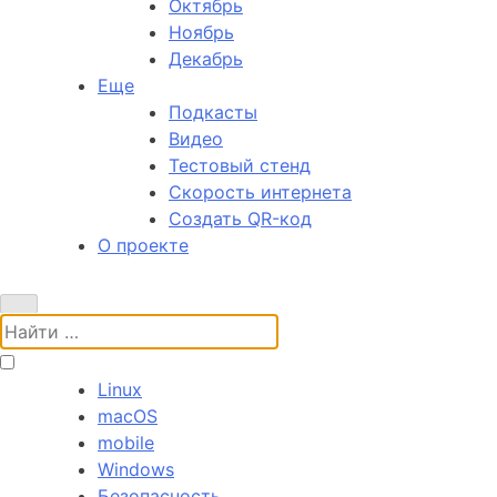
Октябрь
Ноябрь
Декабрь
Еще
Подкасты
Видео
Тестовый стенд
Скорость интернета
Создать QR-код
О проекте
Поиск:
Linux
macOS
mobile
Windows
Безопасность