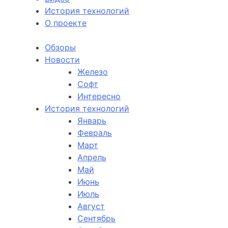
История технологий
О проекте
Обзоры
Новости
Железо
Софт
Интересно
История технологий
Январь
Февраль
Март
Апрель
Май
Июнь
Июль
Август
Сентябрь