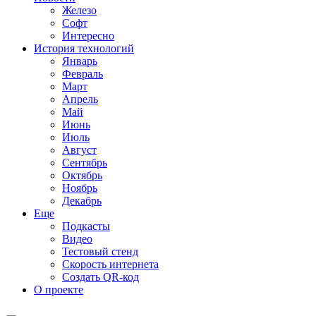
Железо
Софт
Интересно
История технологий
Январь
Февраль
Март
Апрель
Май
Июнь
Июль
Август
Сентябрь
Октябрь
Ноябрь
Декабрь
Еще
Подкасты
Видео
Тестовый стенд
Скорость интернета
Создать QR-код
О проекте