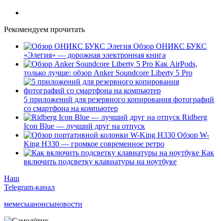
Рекомендуем прочитать
Обзор ОНИКС БУКС
«Элегия» — дорожная электронная книга
Как AirPods,
только лучше: обзор Anker Soundcore Liberty 5 Pro
5 приложений для резервного копирования фотографий
со смартфона на компьютер
Ridberg
Icon Blue — лучший друг на отпуск
Обзор W-
King H330 — громкое современное ретро
Как
включить подсветку клавиатуры на ноутбуке
Наш
Telegram-канал
мемесы
анонсы
новости