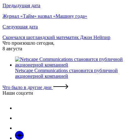
Навигация
Предыдущая дата
по
Журнал «Тайм» назвал «Машину года»
записям
Следующая дата
Скончался шотландский математик Джон Нейпир
Что произошло сегодня,
8 августа
Netscape Communications становится публичной
акционерной компанией
Что было в другие дни
Наши соцсети