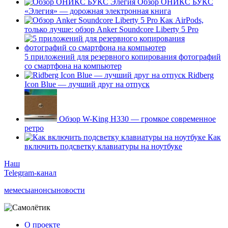
Обзор ОНИКС БУКС
«Элегия» — дорожная электронная книга
Как AirPods,
только лучше: обзор Anker Soundcore Liberty 5 Pro
5 приложений для резервного копирования фотографий
со смартфона на компьютер
Ridberg
Icon Blue — лучший друг на отпуск
Обзор W-King H330 — громкое современное
ретро
Как
включить подсветку клавиатуры на ноутбуке
Наш
Telegram-канал
мемесы
анонсы
новости
О проекте