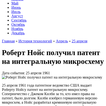
Май
Июнь
Июль
Август
Сентябрь
Октябрь
Ноябрь
Декабрь
Главная
»
История технологий
»
Апрель
»
25 апреля
Роберт Нойс получил патент
на интегральную микросхему
Дата события: 25 апреля 1961
25 апреля 1961 года патентное ведомство США выдает
Роберту Нойсу патент на интегральную микросхему.
Соперничество с Джеком Килби за то, кто имел права на
патент, было долгим. Килби изобрел германиевую версию
микросхем, а Нойс разработал кремниевую интегральную