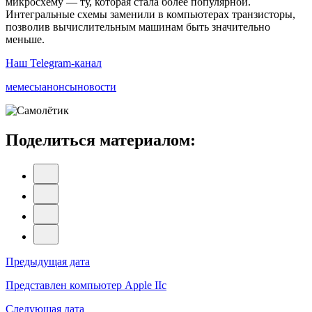
микросхему — ту, которая стала более популярной.
Интегральные схемы заменили в компьютерах транзисторы,
позволив вычислительным машинам быть значительно
меньше.
Наш Telegram-канал
мемесы
анонсы
новости
Поделиться материалом:
Навигация
Предыдущая дата
по
Представлен компьютер Apple IIc
записям
Следующая дата