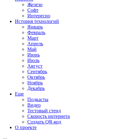
Железо
Софт
Интересно
История технологий
Январь
Февраль
Март
Апрель
Май
Июнь
Июль
Август
Сентябрь
Октябрь
Ноябрь
Декабрь
Еще
Подкасты
Видео
Тестовый стенд
Скорость интернета
Создать QR-код
О проекте