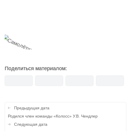
Наш Telegram-канал
мемесы
анонсы
новости
Поделиться материалом:
Навигация
Предыдущая дата
по
Родился член команды «Колосс» У.В. Чендлер
записям
Следующая дата