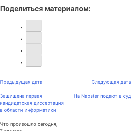
Поделиться материалом:
Навигация
Предыдущая дата
Следующая дата
по
Защищена первая
На Napster подают в суд
записям
кандидатская диссертация
в области информатики
Что произошло сегодня,
7 августа