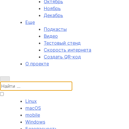
Октябрь
Ноябрь
Декабрь
Еще
Подкасты
Видео
Тестовый стенд
Скорость интернета
Создать QR-код
О проекте
Поиск:
Linux
macOS
mobile
Windows
Безопасность