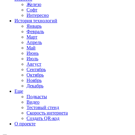
Железо
Софт
Интересно
История технологий
Январь
Февраль
Март
Апрель
Май
Июнь
Июль
Август
Сентябрь
Октябрь
Ноябрь
Декабрь
Еще
Подкасты
Видео
Тестовый стенд
Скорость интернета
Создать QR-код
О проекте