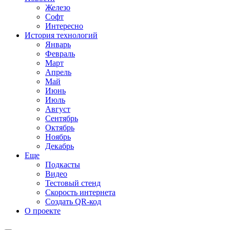
Железо
Софт
Интересно
История технологий
Январь
Февраль
Март
Апрель
Май
Июнь
Июль
Август
Сентябрь
Октябрь
Ноябрь
Декабрь
Еще
Подкасты
Видео
Тестовый стенд
Скорость интернета
Создать QR-код
О проекте