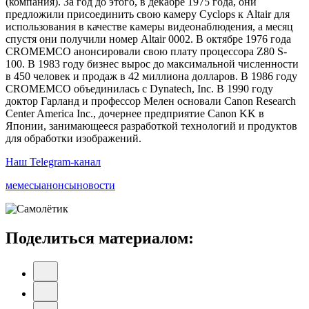
(компания). За год до этого, в декабре 1975 года, они
предложили присоединить свою камеру Cyclops к Altair для
использования в качестве камеры видеонаблюдения, а месяц
спустя они получили номер Altair 0002. В октябре 1976 года
CROMEMCO анонсировали свою плату процессора Z80 S-
100. В 1983 году бизнес вырос до максимальной численности
в 450 человек и продаж в 42 миллиона долларов. В 1986 году
CROMEMCO объединилась с Dynatech, Inc. В 1990 году
доктор Гарланд и профессор Мелен основали Canon Research
Center America Inc., дочернее предприятие Canon KK в
Японии, занимающееся разработкой технологий и продуктов
для обработки изображений.
Наш Telegram-канал
мемесы
анонсы
новости
Поделиться материалом: