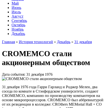
Май
Июнь
Июль
Август
Сентябрь
Октябрь
Ноябрь
Декабрь
Главная
»
История технологий
»
Декабрь
»
31 декабря
CROMEMCO стали
акционерным обществом
Дата события: 31 декабря 1976
31 декабря 1976 года Гарри Гарланд и Роджер Мелен, два
соседа по комнате в Стэнфордском университете, создают
CROMEMCO, компанию по производству компьютеров на
основе микропроцессоров. CROMEMCO был аббревиатурой
от их резиденции в колледже: CROthers MEMorial Hall + CO