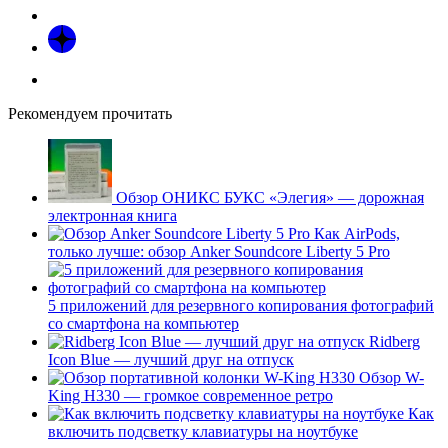
Рекомендуем прочитать
Обзор ОНИКС БУКС «Элегия» — дорожная
электронная книга
Как AirPods,
только лучше: обзор Anker Soundcore Liberty 5 Pro
5 приложений для резервного копирования фотографий
со смартфона на компьютер
Ridberg
Icon Blue — лучший друг на отпуск
Обзор W-
King H330 — громкое современное ретро
Как
включить подсветку клавиатуры на ноутбуке