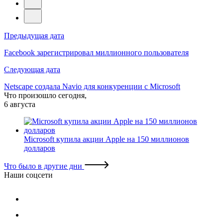
Навигация
Предыдущая дата
по
Facebook зарегистрировал миллионного пользователя
записям
Следующая дата
Netscape создала Navio для конкуренции с Microsoft
Что произошло сегодня,
6 августа
Microsoft купила акции Apple на 150 миллионов
долларов
Что было в другие дни
Наши соцсети