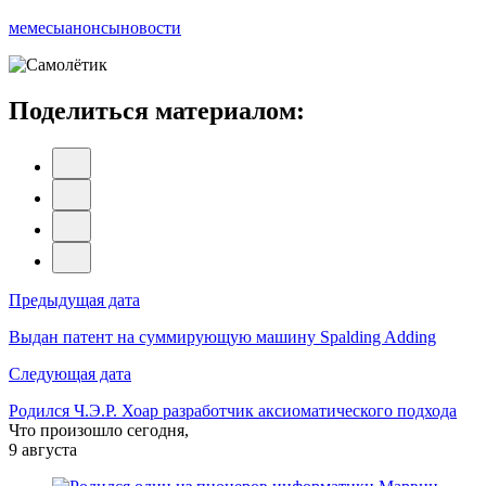
мемесы
анонсы
новости
Поделиться материалом:
Навигация
Предыдущая дата
по
Выдан патент на суммирующую машину Spalding Adding
записям
Следующая дата
Родился Ч.Э.Р. Хоар разработчик аксиоматического подхода
Что произошло сегодня,
9 августа