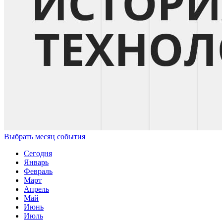
Выбрать месяц события
Сегодня
Январь
Февраль
Март
Апрель
Май
Июнь
Июль