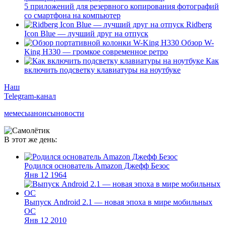
5 приложений для резервного копирования фотографий
со смартфона на компьютер
Ridberg
Icon Blue — лучший друг на отпуск
Обзор W-
King H330 — громкое современное ретро
Как
включить подсветку клавиатуры на ноутбуке
Наш
Telegram-канал
мемесы
анонсы
новости
В этот же день:
Родился основатель Amazon Джефф Безос
Янв
12
1964
Выпуск Android 2.1 — новая эпоха в мире мобильных
ОС
Янв
12
2010