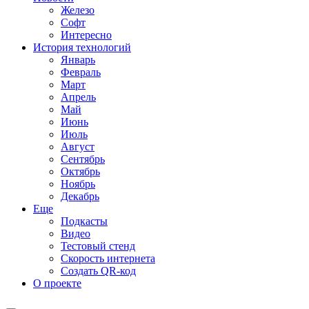
Железо
Софт
Интересно
История технологий
Январь
Февраль
Март
Апрель
Май
Июнь
Июль
Август
Сентябрь
Октябрь
Ноябрь
Декабрь
Еще
Подкасты
Видео
Тестовый стенд
Скорость интернета
Создать QR-код
О проекте