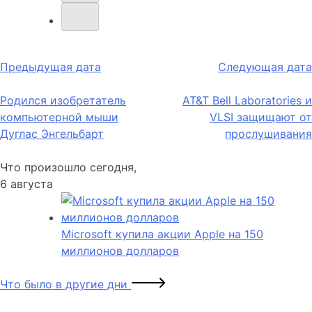
Навигация
Предыдущая дата
Следующая дата
по
Родился изобретатель
AT&T Bell Laboratories и
записям
компьютерной мыши
VLSI защищают от
Дуглас Энгельбарт
прослушивания
Что произошло сегодня,
6 августа
Microsoft купила акции Apple на 150
миллионов долларов
Что было в другие дни