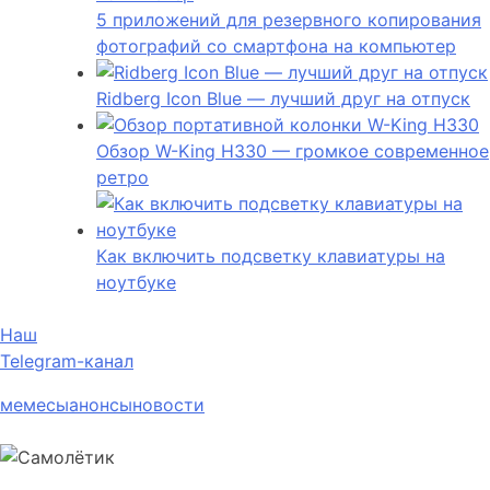
5 приложений для резервного копирования
фотографий со смартфона на компьютер
Ridberg Icon Blue — лучший друг на отпуск
Обзор W-King H330 — громкое современное
ретро
Как включить подсветку клавиатуры на
ноутбуке
Наш
Telegram-канал
мемесы
анонсы
новости