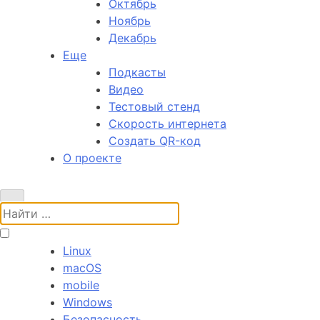
Октябрь
Ноябрь
Декабрь
Еще
Подкасты
Видео
Тестовый стенд
Скорость интернета
Создать QR-код
О проекте
Поиск:
Linux
macOS
mobile
Windows
Безопасность