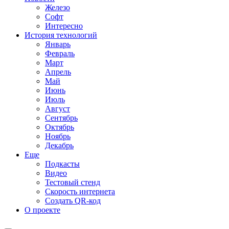
Железо
Софт
Интересно
История технологий
Январь
Февраль
Март
Апрель
Май
Июнь
Июль
Август
Сентябрь
Октябрь
Ноябрь
Декабрь
Еще
Подкасты
Видео
Тестовый стенд
Скорость интернета
Создать QR-код
О проекте