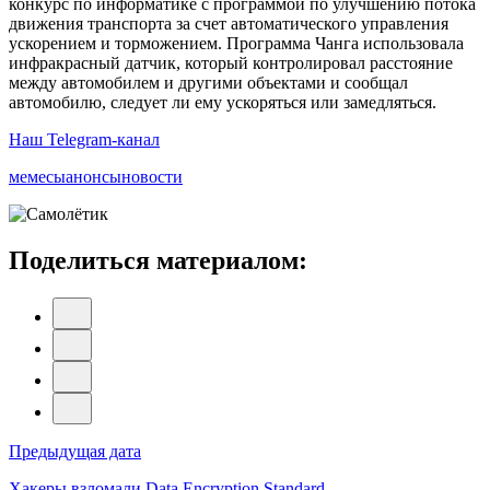
конкурс по информатике с программой по улучшению потока
движения транспорта за счет автоматического управления
ускорением и торможением. Программа Чанга использовала
инфракрасный датчик, который контролировал расстояние
между автомобилем и другими объектами и сообщал
автомобилю, следует ли ему ускоряться или замедляться.
Наш Telegram-канал
мемесы
анонсы
новости
Поделиться материалом:
Навигация
Предыдущая дата
по
Хакеры взломали Data Encryption Standard