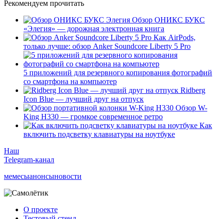
Рекомендуем прочитать
Обзор ОНИКС БУКС
«Элегия» — дорожная электронная книга
Как AirPods,
только лучше: обзор Anker Soundcore Liberty 5 Pro
5 приложений для резервного копирования фотографий
со смартфона на компьютер
Ridberg
Icon Blue — лучший друг на отпуск
Обзор W-
King H330 — громкое современное ретро
Как
включить подсветку клавиатуры на ноутбуке
Наш
Telegram-канал
мемесы
анонсы
новости
О проекте
Тестовый стенд