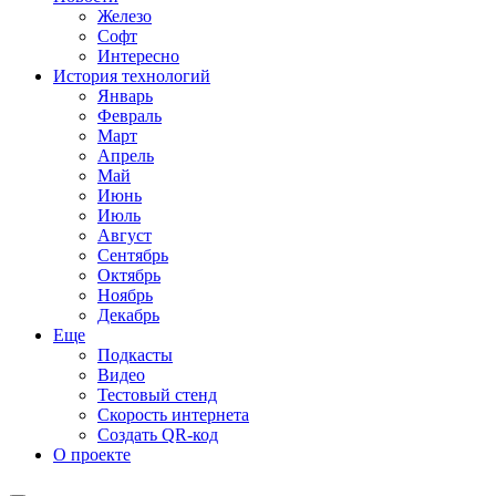
Железо
Софт
Интересно
История технологий
Январь
Февраль
Март
Апрель
Май
Июнь
Июль
Август
Сентябрь
Октябрь
Ноябрь
Декабрь
Еще
Подкасты
Видео
Тестовый стенд
Скорость интернета
Создать QR-код
О проекте