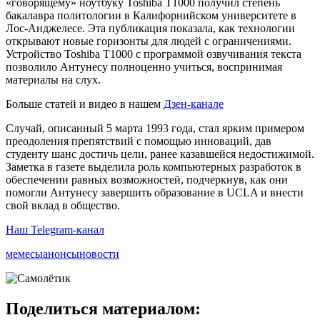
«говорящему» ноутбуку Toshiba T1000 получил степень
бакалавра политологии в Калифорнийском университете в
Лос-Анджелесе. Эта публикация показала, как технологии
открывают новые горизонты для людей с ограничениями.
Устройство Toshiba T1000 с программой озвучивания текста
позволило Антунесу полноценно учиться, воспринимая
материалы на слух.
Больше статей и видео в нашем
Дзен-канале
Случай, описанный 5 марта 1993 года, стал ярким примером
преодоления препятствий с помощью инноваций, дав
студенту шанс достичь цели, ранее казавшейся недостижимой.
Заметка в газете выделила роль компьютерных разработок в
обеспечении равных возможностей, подчеркнув, как они
помогли Антунесу завершить образование в UCLA и внести
свой вклад в общество.
Наш Telegram-канал
мемесы
анонсы
новости
Поделиться материалом: