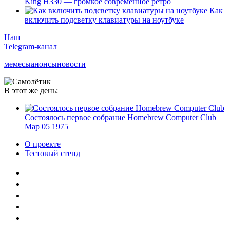
King H330 — громкое современное ретро
Как
включить подсветку клавиатуры на ноутбуке
Наш
Telegram-канал
мемесы
анонсы
новости
В этот же день:
Состоялось первое собрание Homebrew Computer Club
Мар
05
1975
О проекте
Тестовый стенд