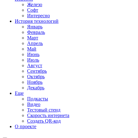
Железо
Софт
Интересно
История технологий
Январь
Февраль
Март
Апрель
Май
Июнь
Июль
Август
Сентябрь
Октябрь
Ноябрь
Декабрь
Еще
Подкасты
Видео
Тестовый стенд
Скорость интернета
Создать QR-код
О проекте