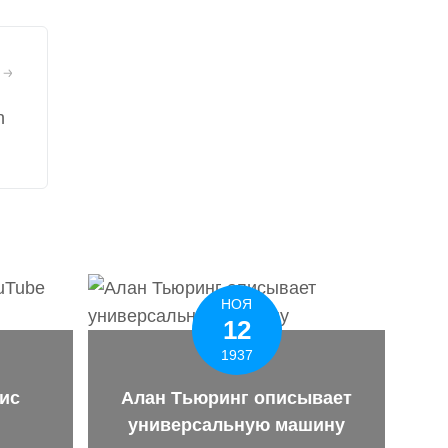
n
НОЯ
12
1937
ис
Алан Тьюринг описывает
универсальную машину