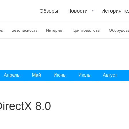
Обзоры
Новости
История те
ws
Безопасность
Интернет
Криптовалюты
Оборудов
Апрель
Май
Июнь
Июль
Август
irectX 8.0