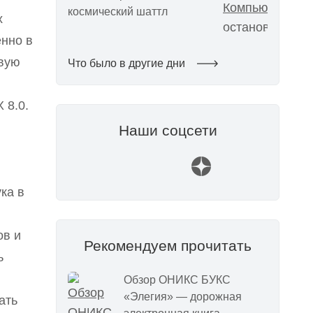
космический шаттл
х
енно в
овую
Что было в другие дни
 8.0.
Наши соцсети
ка в
ов и
Рекомендуем прочитать
ь
Обзор ОНИКС БУКС
«Элегия» — дорожная
ать