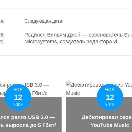
та
Следующая дата
ft
Родился Вильям Джой — сооснователь Su
rd
Microsystems, создатель редактора vi
НОЯ
НОЯ
12
12
2008
2015
лся релиз USB 3.0 —
Дебютировал серв
ь выросла до 5 Гбит/
YouTube Music