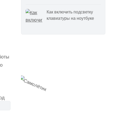
Как включить подсветку
клавиатуры на ноутбуке
Наш
боты
Telegram-канал
ло
мемесы
анонсы
новости
од
ы