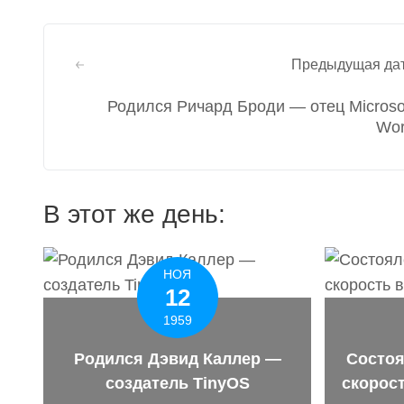
Навигация
Предыдущая да
по
Родился Ричард Броди — отец Microso
записям
Wo
В этот же день:
НОЯ
12
1959
Родился Дэвид Каллер —
Состоя
создатель TinyOS
скорост