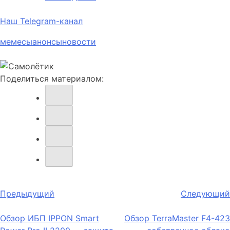
Наш Telegram-канал
мемесы
анонсы
новости
Поделиться материалом:
Навигация
Предыдущий
Следующий
по
Обзор ИБП IPPON Smart
Обзор TerraMaster F4-423
записям