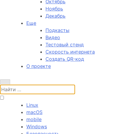
Октябрь
Ноябрь
Декабрь
Еще
Подкасты
Видео
Тестовый стенд
Скорость интернета
Создать QR-код
О проекте
Поиск:
Linux
macOS
mobile
Windows
Безопасность